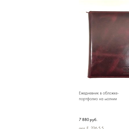
В
Ежедневник в обложке-
портфолио на молнии
7 880 руб.
арт. E_226.5.5