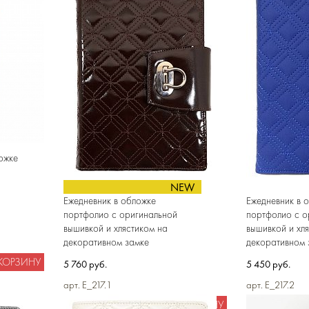
ожке
NEW
Ежедневник в обложке
Ежедневник в 
портфолио c оригинальной
портфолио c о
вышивкой и хлястиком на
вышивкой и хл
декоративном замке
декоративном 
 КОРЗИНУ
5 760 руб.
5 450 руб.
арт. E_217.1
арт. E_217.2
В КОРЗИНУ