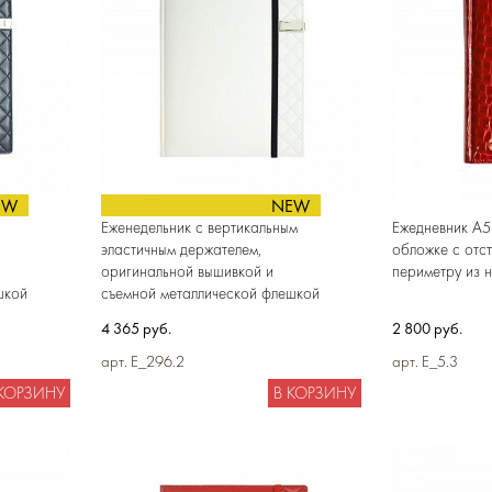
EW
NEW
Еженедельник с вертикальным
Ежедневник А5
эластичным держателем,
обложке c отс
оригинальной вышивкой и
периметру из 
шкой
съемной металлической флешкой
4 365 руб.
2 800 руб.
арт. E_296.2
арт. E_5.3
 КОРЗИНУ
В КОРЗИНУ