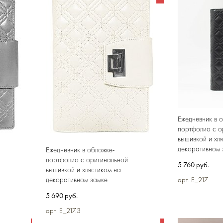
Ежедневник в 
портфолио c о
вышивкой и хл
декоративном 
Ежедневник в обложке-
портфолио c оригинальной
5 760 руб.
вышивкой и хлястиком на
декоративном замке
арт. E_217
5 690 руб.
арт. E_217.3