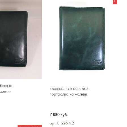
В КОРЗИНУ
обложке-
Ежедневник в обложке-
молнии
портфолио на молнии
7 880 руб.
арт. E_226.4.2