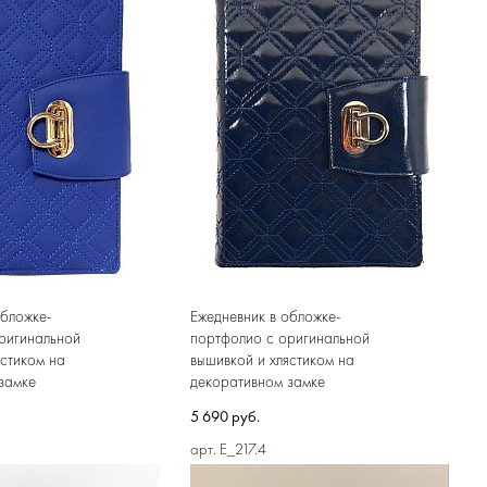
Ежедневник в обложке-
обложке-
портфолио c оригинальной
ригинальной
вышивкой и хлястиком на
ястиком на
декоративном замке
замке
5 690 руб.
арт. E_217.4
В КОРЗИНУ
В КОРЗИНУ