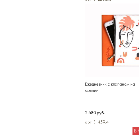
В
Ежедневник с клапаном на
молнии
2 680 руб.
арт. E_459.4
В