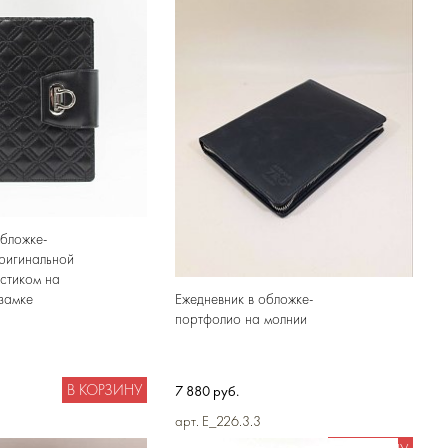
обложке-
ригинальной
ястиком на
Ежедневник в обложке-
замке
портфолио на молнии
В КОРЗИНУ
7 880 руб.
арт. E_226.3.3