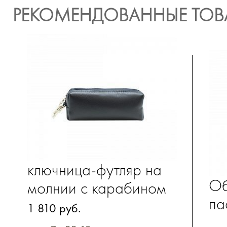
РЕКОМЕНДОВАННЫЕ ТОВ
ключница-футляр на
Об
молнии с карабином
па
из натуральной кожи
1 810 руб.
вк