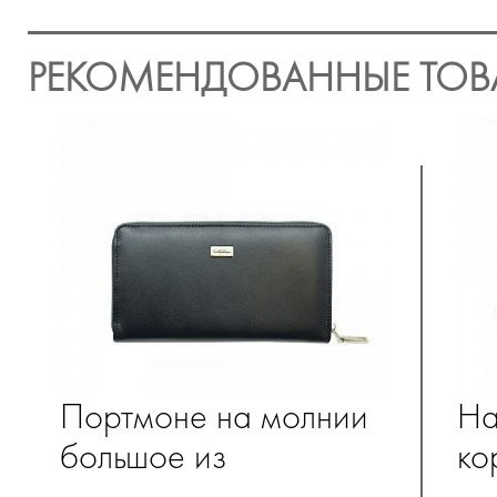
РЕКОМЕНДОВАННЫЕ ТОВ
Портмоне на молнии
На
большое из
ко
натуральной кожи
хл