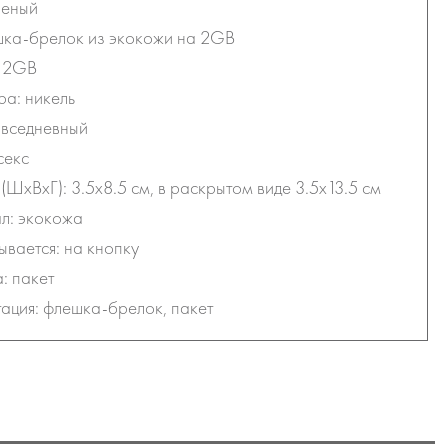
леный
шка-брелок из экокожи на 2GB
 2GB
а: никель
овседневный
секс
(ШхВхГ): 3.5х8.5 см, в раскрытом виде 3.5х13.5 см
л: экокожа
ывается: на кнопку
: пакет
ация: флешка-брелок, пакет