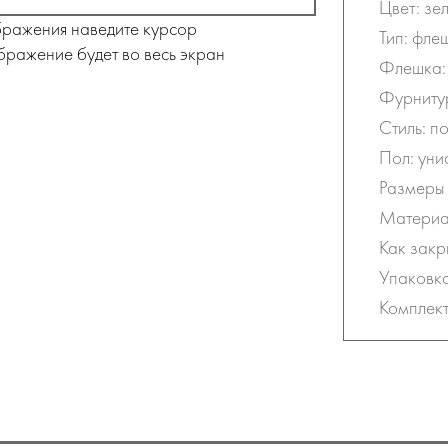
Цвет: зе
бражения наведите курсор
Тип: фле
бражение будет во весь экран
Флешка:
Фурнитур
Стиль: п
Пол: уни
Размеры 
Материа
Как закр
Упаковка
Комплект