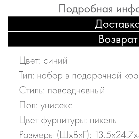
Подробная инф
Доставк
Возврат
Цвет: синий
Тип: набор в подарочной ко
Стиль: повседневный
Пол: унисекс
Цвет фурнитуры: никель
Размеры (ШхВхГ): 13.5x24.7x