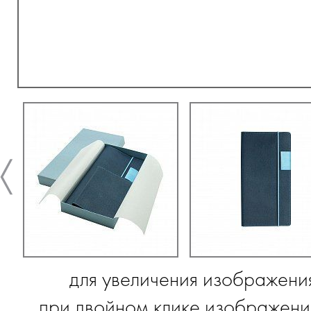
для увеличения изображени
при двойном клике изображение