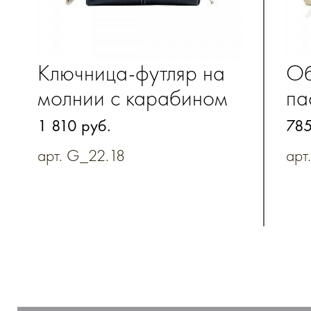
Ключница-футляр на
Об
молнии с карабином
па
из натуральной кожи
1 810 руб.
785
арт. G_22.18
арт