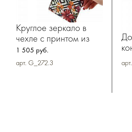
Круглое зеркало в
До
чехле с принтом из
ко
натуральной кожи
1 505 руб.
арт. G_272.3
арт