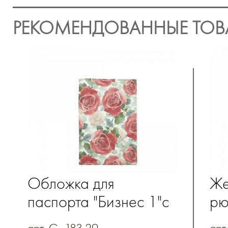
РЕКОМЕНДОВАННЫЕ ТОВ
Обложка для
Же
паспорта "Бизнес 1"с
рю
полноцветной печатью
на
арт. G_183.29
арт