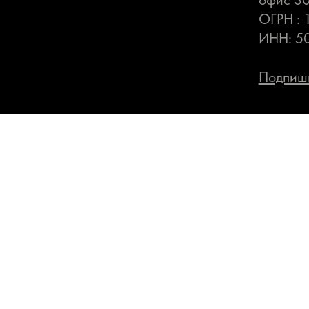
ОГРН :
ИНН: 5
Подпиши