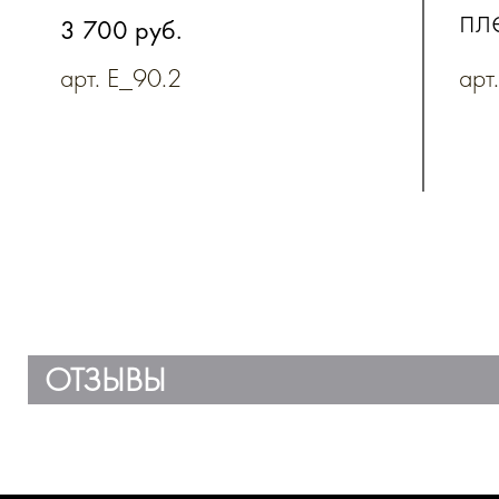
пл
3 700 руб.
на
арт. E_90.2
арт
ОТЗЫВЫ