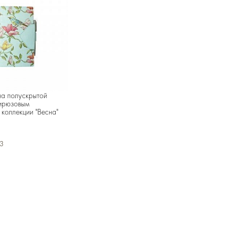
на полускрытой
ирюзовым
 коллекции "Весна"
.3