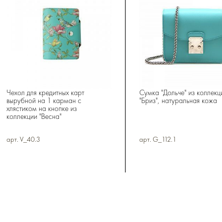
Чехол для кредитных карт
Сумка "Дольче" из коллекц
вырубной на 1 карман с
"Бриз", натуральная кожа
хлястиком на кнопке из
коллекции "Весна"
арт. V_40.3
арт. G_112.1