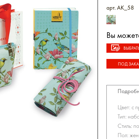
арт. AK_58
Вы может
ВЫБРАТ
ПОД ЗАКА
Подробн
Цвет: с 
Тип: наб
Стиль: п
Пол: жен