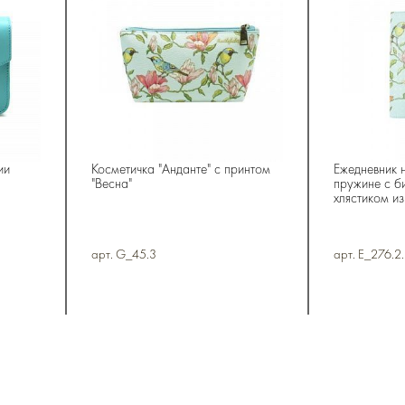
ии
Косметичка "Анданте" с принтом
Ежедневник 
"Весна"
пружине с б
хлястиком из
арт. G_45.3
арт. E_276.2