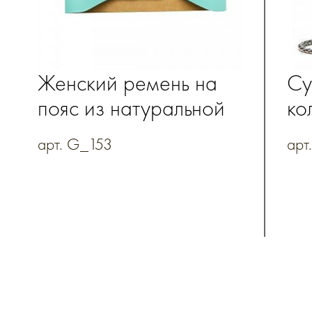
Женский ремень на
Су
пояс из натуральной
ко
кожи
на
арт. G_153
арт