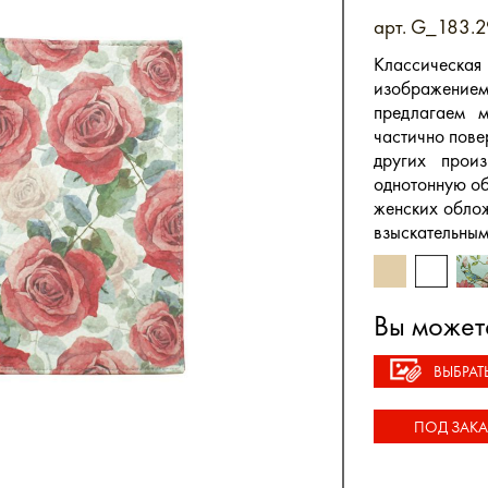
арт. G_183.2
Классическая
изображением 
предлагаем м
частично пове
других прои
однотонную об
женских облож
взыскательным
Вы может
ВЫБРАТ
ПОД ЗАКА