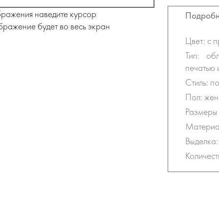
бражения наведите курсор
Подробн
бражение будет во весь экран
Цвет: с 
Тип: об
печатью 
Стиль: п
Пол: жен
Размеры 
Материал
Выделка:
Количест