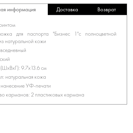
ая информация
Доставка
Возврат
принтом
ложка для паспорта "Бизнес 1"с полноцветной
из натуральной кожи
овседневный
ский
(ШхВхГ): 9.7х13.6 см
: натуральная кожа
 нанесение УФ-печати
во карманов: 2 пластиковых кармана