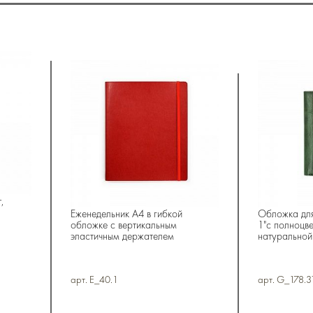
,
Еженедельник А4 в гибкой
Обложка для
обложке с вертикальным
1"с полноцве
эластичным держателем
натуральной
арт. E_40.1
арт. G_178.3