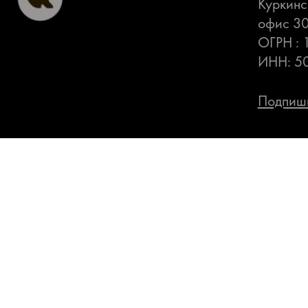
Куркинс
офис 3
ОГРН :
ИНН: 5
Подпиши