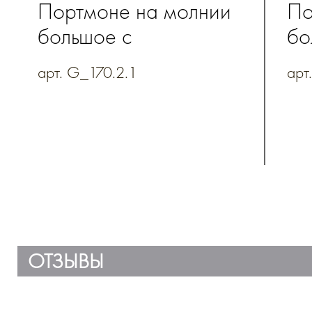
Портмоне на молнии
По
большое с
бо
полноцветной печатью
по
арт. G_170.2.1
арт
из натуральной кожи
из
ОТЗЫВЫ