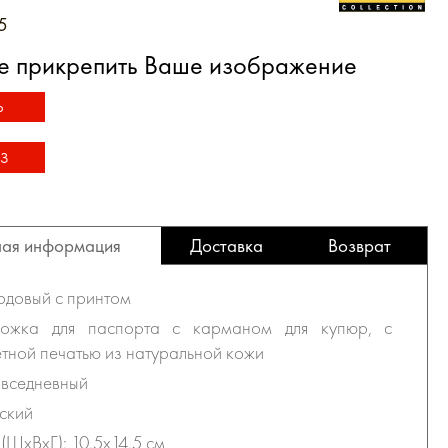
5
е прикрепить Ваше изображение
Ь
З
ая информация
Доставка
Возврат
рдовый с принтом
ложка для паспорта с карманом для купюр, с
тной печатью из натуральной кожи
овседневный
ский
(ШхВхГ): 10.5х14.5 см