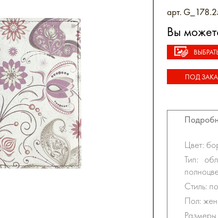
арт. G_178.2
Вы может
ВЫБРАТ
ПОД ЗАКА
Подробн
Цвет: бо
Тип: об
полноцве
Стиль: п
Пол: жен
Размеры 