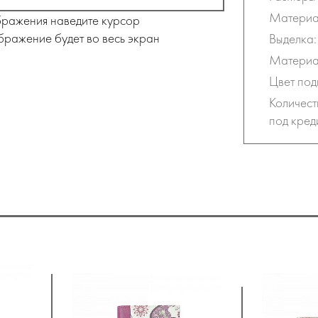
Материал
бражения наведите курсор
бражение будет во весь экран
Выделка:
Материал
Цвет под
Количес
под кред