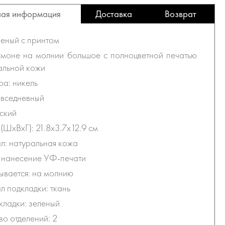
ая информация
Доставка
Возврат
леный с принтом
тмоне на молнии большое с полноцветной печатью
альной кожи
а: никель
овседневный
ский
(ШхВхГ): 21.8х3.7х12.9 см
: натуральная кожа
 нанесение УФ-печати
ывается: на молнию
 подкладки: ткань
кладки: зеленый
во отделений: 2