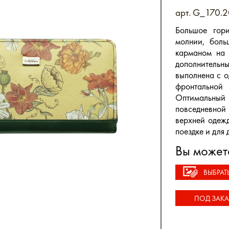
арт. G_170.2
Большое гори
молнии, боль
карманом на 
дополнитель
выполнена с о
фронтальной
Оптимальный 
повседневной 
верхней одеж
поездке и для
Вы может
ВЫБРАТ
ПОД ЗАКА