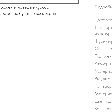
Подробн
бражения наведите курсор
бражение будет во весь экран
Цвет: зе
Тип: пор
из натур
Фурнитур
Стиль: п
Пол: жен
Размеры 
Материал
Выделка:
Как закр
Материал
Цвет под
Количест