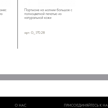
знес
Портмоне на молнии большое с
из
полноцветной печатью из
натуральной кожи
арт. G_170.28
О НАС
ПРИСОЕДИНЯЙТЕСЬ К Н