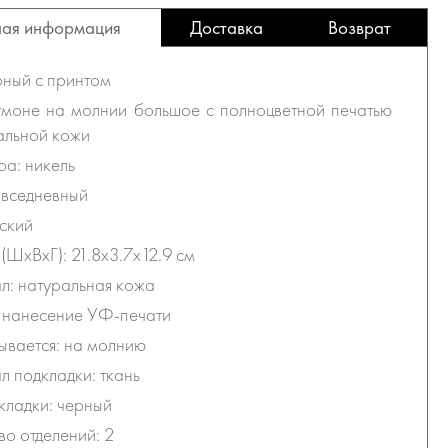
ая информация
Доставка
Возврат
рный с принтом
тмоне на молнии большое с полноцветной печатью
альной кожи
а: никель
овседневный
ский
(ШхВхГ): 21.8х3.7х12.9 см
: натуральная кожа
 нанесение УФ-печати
ывается: на молнию
 подкладки: ткань
кладки: черный
во отделений: 2