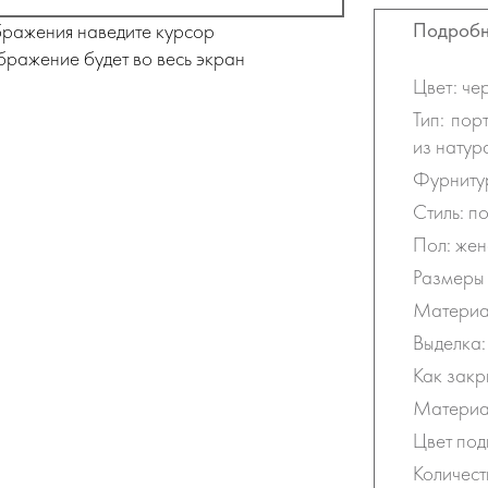
Подробн
бражения наведите курсор
бражение будет во весь экран
Цвет: че
Тип: пор
из натур
Фурнитур
Стиль: п
Пол: жен
Размеры 
Материал
Выделка:
Как закр
Материал
Цвет под
Количест