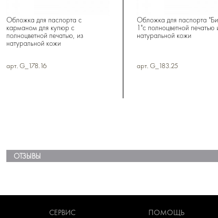
Обложка для паспорта с
Обложка для паспорта "Би
карманом для купюр с
1"с полноцветной печатью 
полноцветной печатью, из
натуральной кожи
натуральной кожи
арт. G_178.16
арт. G_183.25
ОТЗЫВЫ
СЕРВИС
ПОМОЩЬ