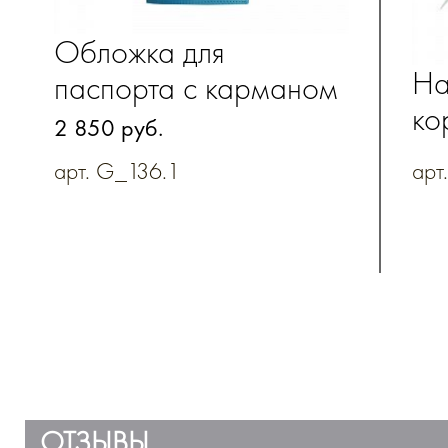
Обложка для
На
паспорта с карманом
ко
для посадочного
2 850 руб.
по
талона из
арт. G_136.1
арт
дл
натуральной кожи
ОТЗЫВЫ