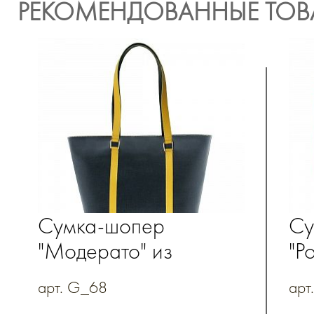
РЕКОМЕНДОВАННЫЕ ТОВ
Сумка-шопер
Су
"Модерато" из
"Р
коллекции "Джинс",
на
арт. G_68
арт
натуральная кожа