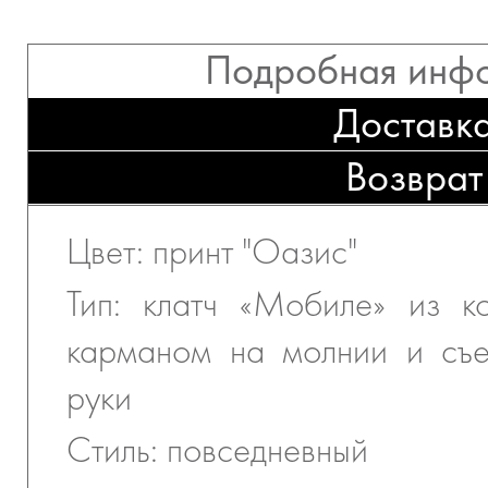
Подробная инф
Доставк
Возврат
Цвет: принт "Оазис"
Тип: клатч «Мобиле» из к
карманом на молнии и съ
руки
Стиль: повседневный