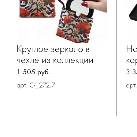
Круглое зеркало в
На
чехле из коллекции
ко
"Оазис" из
"О
1 505 руб.
3 3
натуральной кожи
зе
арт. G_272.7
арт
че
ка