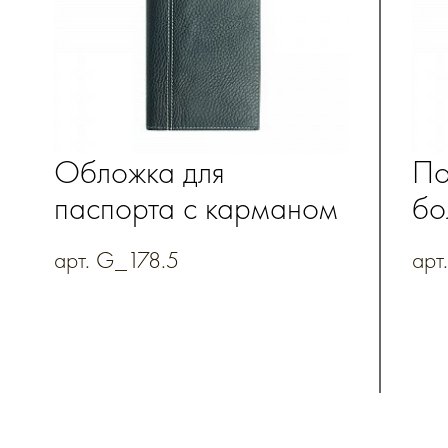
Обложка для
По
паспорта с карманом
бо
для купюр из
на
арт. G_178.5
арт
натуральной кожи