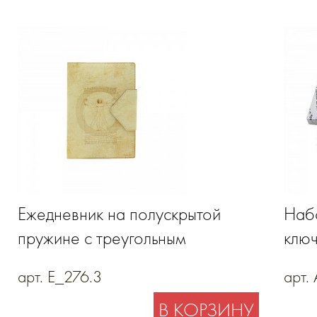
Ежедневник на полускрытой
Набо
пружине с треугольным
ключ
хлястиком на магните и
пасп
арт. E_276.3
арт.
держателем для ручки
из н
В КОРЗИНУ