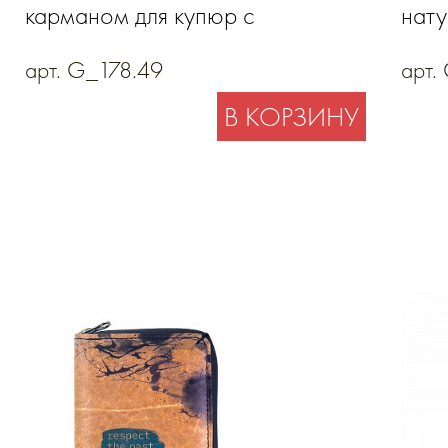
карманом для купюр с
нату
полноцветной печатью, из
арт. G_178.49
арт.
натуральной кожи
В КОРЗИНУ