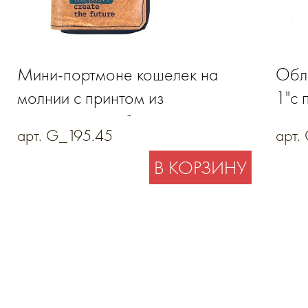
Мини-портмоне кошелек на
Обло
молнии с принтом из
1"с 
синтетической бумаги
нату
арт. G_195.45
арт.
В КОРЗИНУ