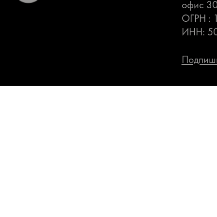
офис 3
ОГРН :
ИНН: 5
Подпиши