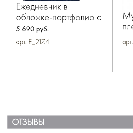
Ежедневник в
Му
обложке-портфолио c
пл
оригинальной
5 690 руб.
ко
вышивкой и хлястиком
арт. E_217.4
арт
на декоративном
замке
ОТЗЫВЫ