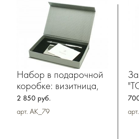
Набор в подарочной
За
коробке: визитница,
"Т
ручка
ко
2 850 руб.
700
арт. AK_79
арт