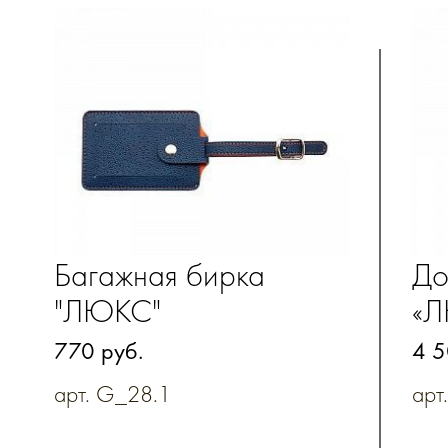
Багажная бирка
До
"ЛЮКС"
«Л
по
770 руб.
4 5
из
арт. G_28.1
арт