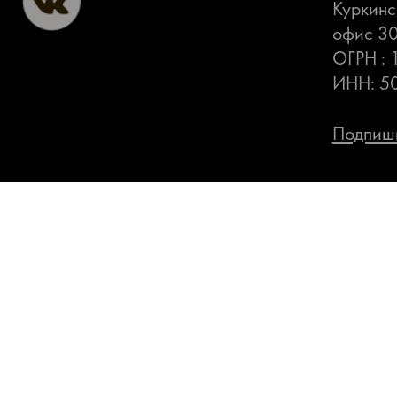
Куркинс
офис 3
ОГРН :
ИНН: 5
Подпиши