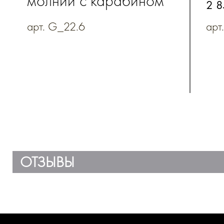
молнии с карабином
из
2 8
из коллекции
"А
арт. G_22.6
арт
"Акварель"
ОТЗЫВЫ