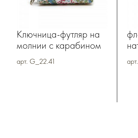
Ключница-футляр на
фл
молнии с карабином
на
с полноцветной
2
арт. G_22.41
арт
печатью из
натуральной кожи