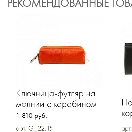
РЕКОМЕНДОВАННЫЕ ТОВ
Ключница-футляр на
На
молнии с карабином
ко
из натуральной кожи
1 810 руб.
до
арт. G_22.15
арт