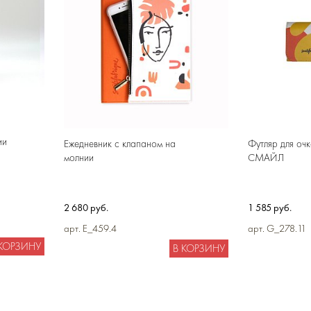
ии
Ежедневник с клапаном на
Футляр для очк
молнии
СМАЙЛ
2 680 руб.
1 585 руб.
арт. E_459.4
арт. G_278.11
 КОРЗИНУ
В КОРЗИНУ