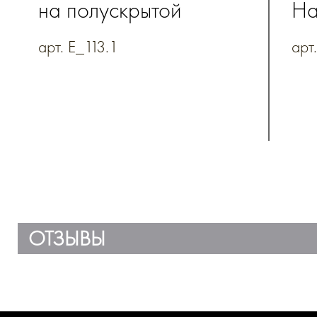
на полускрытой
На
пружине с петлей для
ко
арт. E_113.1
арт
ручки на кнопке,
мо
натуральная кожа
об
с 
кл
мо
по
из
ОТЗЫВЫ