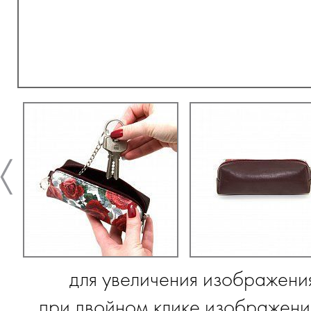
для увеличения изображени
при двойном клике изображение