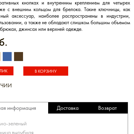
ративных кнопках и внутренним креплением для четырех
кже с внешним кольцом для брелока. Такие ключницы, как
йный аксессуар, наиболее распространены в индустрии,
льзовании, а также не обладают слишком большим объемом
 брюках, джинсах или верхней одежде.
б.
КЛИК
ИЧИИ
1 КЛИК
ая информация
Доставка
Возврат
мно-зеленый
чница вырубная