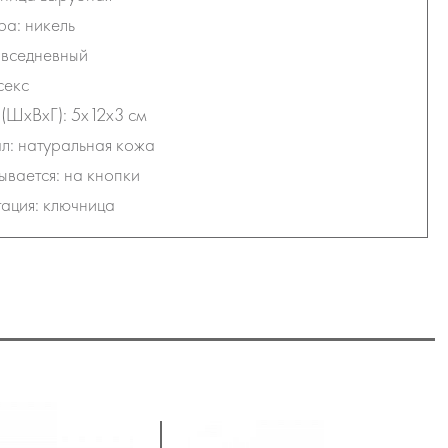
а: никель
овседневный
секс
(ШхВхГ): 5x12x3 см
: натуральная кожа
ывается: на кнопки
ация: ключница