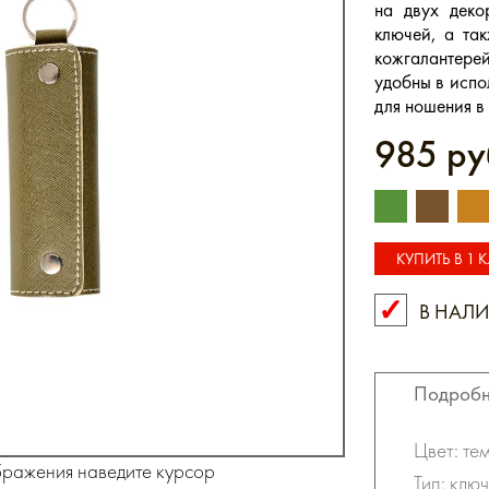
на двух деко
ключей, а та
кожгалантере
удобны в испо
для ношения в
985 ру
КУПИТЬ В 1 
В НАЛ
КУПИТЬ В 
Подробн
Цвет: те
бражения наведите курсор
Тип: клю