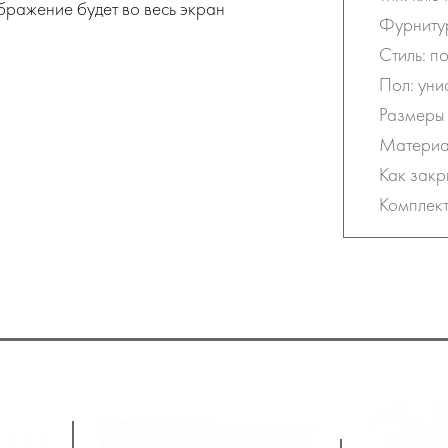
бражение будет во весь экран
Фурнитур
Стиль: п
Пол: уни
Размеры 
Материал
Как закр
Комплект