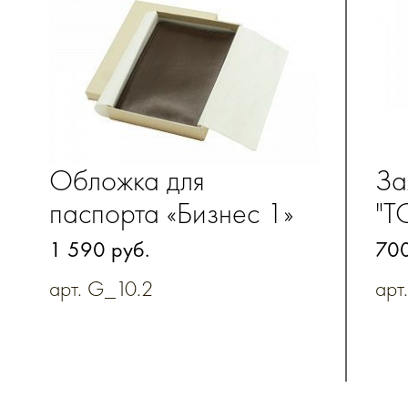
Обложка для
За
паспорта «Бизнес 1»
"Т
из натуральной кожи
ко
1 590 руб.
700
арт. G_10.2
арт