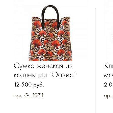
Сумка женская из
Кл
коллекции "Оазис"
мо
c 
12 500 руб.
2 0
на
арт. G_197.1
арт