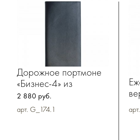
Дорожное портмоне
Еж
«Бизнес-4» из
ве
натуральной кожи
2 880 руб.
эл
арт. G_174.1
арт
де
ор
вы