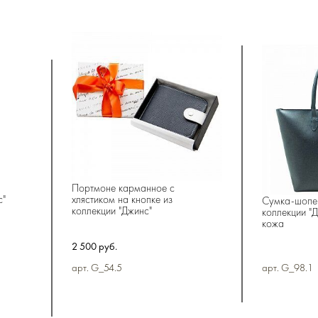
Портмоне карманное с
с"
хлястиком на кнопке из
Сумка-шопер
коллекции "Джинс"
коллекции "Д
кожа
2 500 руб.
арт. G_54.5
арт. G_98.1