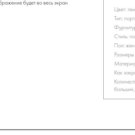
бражение будет во весь экран
Цвет: те
Тип: пор
Фурнитур
Стиль: п
Пол: жен
Размеры 
Материал
Как закр
Количес
больших,