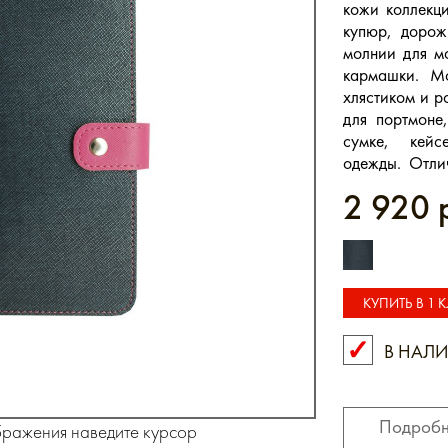
кожи коллекци
купюр, дорож
молнии для мо
кармашки. М
хлястиком и р
для портмоне
сумке, кей
одежды. Отлич
2 920 
КУПИТЬ В 1 
В НАЛ
КУПИТЬ В 
Подробн
бражения наведите курсор