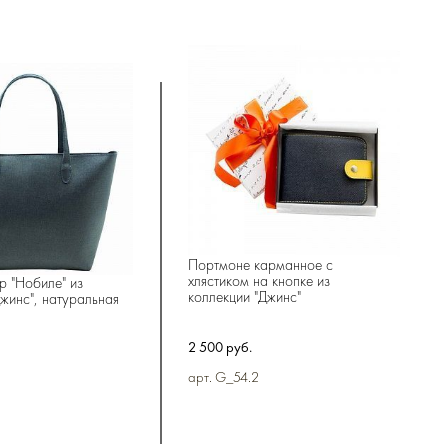
Портмоне карманное с
хлястиком на кнопке из
 "Нобиле" из
коллекции "Джинс"
жинс", натуральная
2 500 руб.
арт. G_54.2