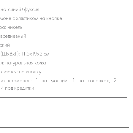
мно-синий+фуксия
тмоне с хлястиком на кнопке
а: никель
овседневный
ский
(ШхВхГ): 11.5х19х2 см
: натуральная кожа
ывается: на кнопку
тво карманов: 1 на молнии, 1 на конопках, 2
 4 под кредитки