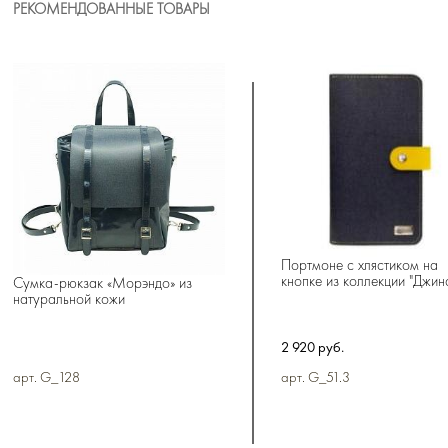
РЕКОМЕНДОВАННЫЕ ТОВАРЫ
Портмоне с хлястиком на
кнопке из коллекции "Джин
Сумка-рюкзак «Морэндо» из
натуральной кожи
2 920 руб.
арт. G_128
арт. G_51.3