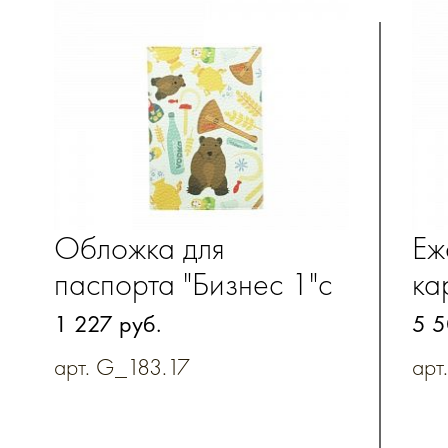
Обложка для
Еж
паспорта "Бизнес 1"с
ка
полноцветной печатью
об
1 227 руб.
5 5
из натуральной кожи
ко
арт. G_183.17
арт
по
из