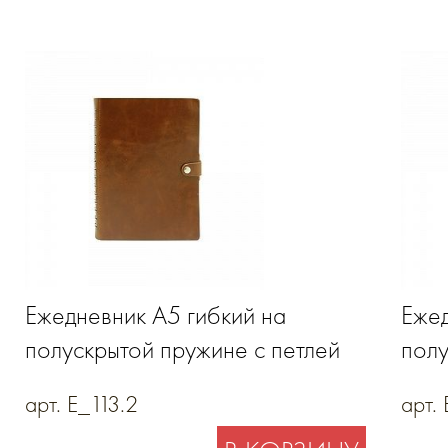
Ежедневник А5 гибкий на
Ежед
полускрытой пружине с петлей
полу
для ручки на кнопке,
для 
арт. E_113.2
арт.
натуральная кожа
нату