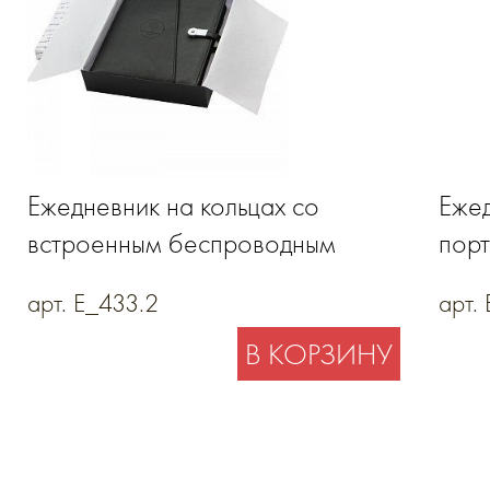
Ежедневник на кольцах со
Ежед
встроенным беспроводным
пор
зарядным устройством из
арт. E_433.2
арт.
натуральной кожи
В КОРЗИНУ