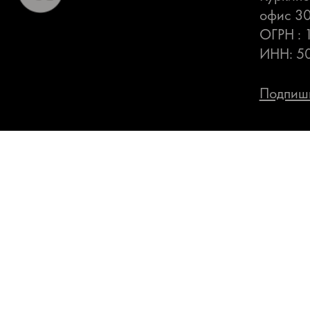
офис 3
ОГРН :
ИНН: 5
Подпиши