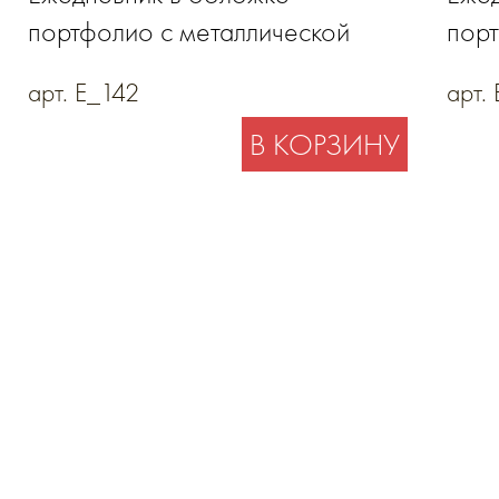
портфолио с металлической
порт
декоративной планкой на
зам
арт. E_142
арт.
хлястике
В КОРЗИНУ