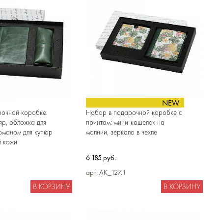
NEW
очной коробке:
Набор в подарочной коробке с
яр, обложка для
принтом: мини-кошелек на
рманом для купюр
молнии, зеркало в чехле
й кожи
6 185 руб.
арт. AK_127.1
В КОРЗИНУ
В КОРЗИНУ