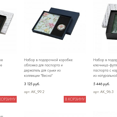
ке
Набор в подарочной коробке:
Набор в подар
ое
обложка для паспорта и
ключница-футл
держатель для сумки из
паспорта с ка
коллекции "Весна"
из натурально
3 125 руб.
5 446 руб.
арт. AK_99.2
арт. AK_96.3
 КОРЗИНУ
В КОРЗИНУ