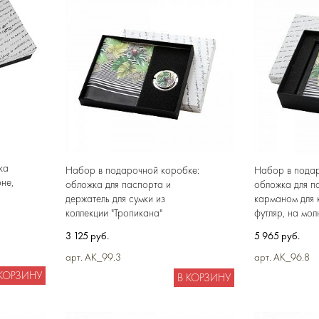
ка
Набор в подарочной коробке:
Набор в подар
не,
обложка для паспорта и
обложка для п
держатель для сумки из
карманом для 
коллекции "Тропикана"
футляр, на мол
натуральной к
3 125 руб.
5 965 руб.
арт. AK_99.3
арт. AK_96.8
 КОРЗИНУ
В КОРЗИНУ