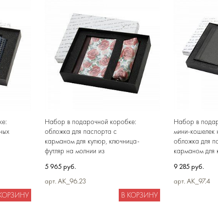
е:
Набор в подарочной коробке:
Набор в подар
ных
обложка для паспорта с
мини-кошелек 
карманом для купюр, ключница-
обложка для п
футляр на молнии из
карманом для 
натуральной кожи
5 965 руб.
9 285 руб.
арт. AK_96.23
арт. AK_97.4
 КОРЗИНУ
В КОРЗИНУ