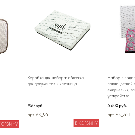
Коробка для набора: обложка
Набор в пода
для документов и ключница
полноцветной 
ежедневник, з
уствройство
950 руб.
5 600 руб.
арт. AK_96
арт. AK_76.1
В КОРЗИНУ
 КОРЗИНУ