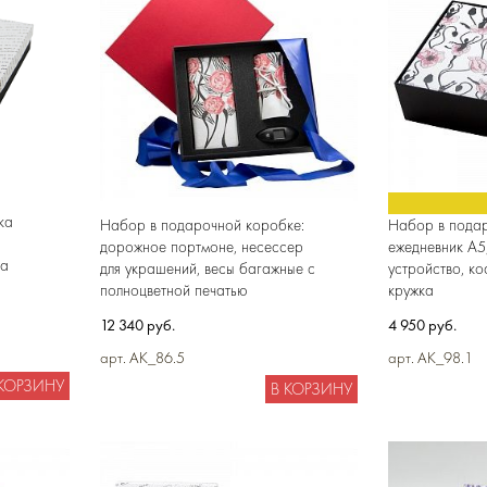
ка
Набор в подарочной коробке:
Набор в подар
дорожное портмоне, несессер
ежедневник А5
на
для украшений, весы багажные с
устройство, ко
полноцветной печатью
кружка
12 340 руб.
4 950 руб.
арт. AK_86.5
арт. AK_98.1
 КОРЗИНУ
В КОРЗИНУ