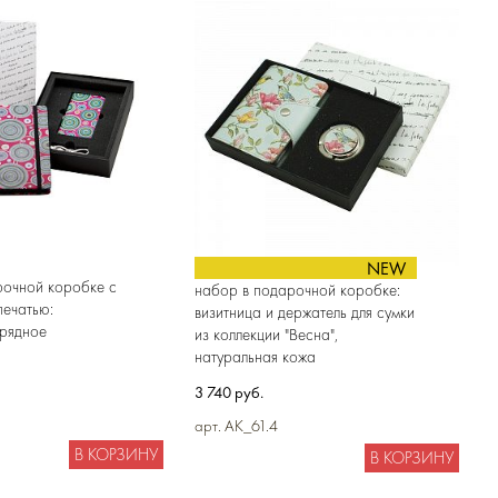
NEW
рочной коробке с
набор в подарочной коробке:
печатью:
визитница и держатель для сумки
арядное
из коллекции "Весна",
натуральная кожа
3 740 руб.
арт. AK_61.4
В КОРЗИНУ
В КОРЗИНУ