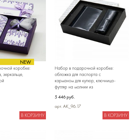
NEW
очной коробке:
Набор в подарочной коробке:
в, зеркальце,
обложка для паспорта с
ой
карманом для купюр, ключница-
футляр на молнии из
натуральной кожи
5 446 руб.
арт. AK_96.17
В КОРЗИНУ
В КОРЗИНУ