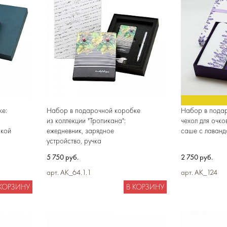
е:
Набор в подарочной коробке
Набор в подар
из коллекции "Тропикана":
чехол для очко
шкой
ежедневник, зарядное
саше с лаванд
устройство, ручка
5 750 руб.
2 750 руб.
арт. AK_64.1.1
арт. AK_124
 КОРЗИНУ
В КОРЗИНУ