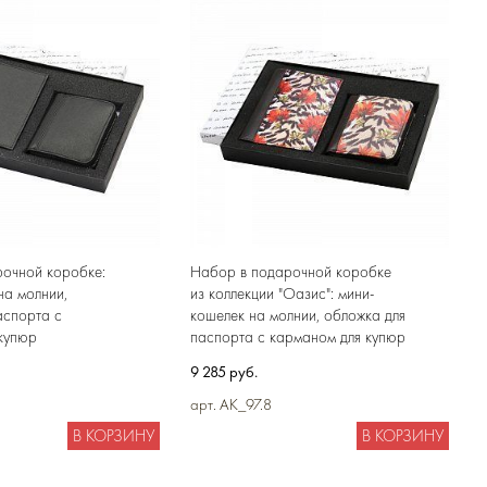
очной коробке:
Набор в подарочной коробке
на молнии,
из коллекции "Оазис": мини-
аспорта с
кошелек на молнии, обложка для
купюр
паспорта с карманом для купюр
9 285 руб.
арт. AK_97.8
В КОРЗИНУ
В КОРЗИНУ