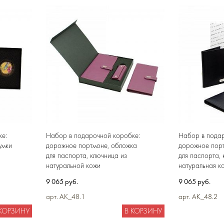
е:
Набор в подарочной коробке:
Набор в подар
умки
дорожное портмоне, обложка
дорожное пор
для паспорта, ключница из
для паспорта, 
натуральной кожи
натуральная к
9 065 руб.
9 065 руб.
арт. AK_48.1
арт. AK_48.2
 КОРЗИНУ
В КОРЗИНУ