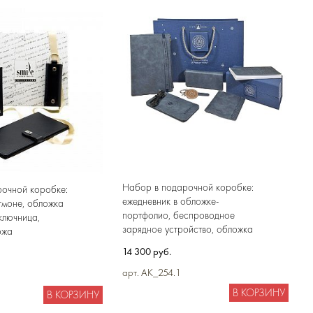
Набор в подарочной коробке:
очной коробке:
ежедневник в обложке-
тмоне, обложка
портфолио, беспроводное
ключница,
зарядное устройство, обложка
ожа
для документов, брелок,
14 300 руб.
шкатулка, блокно, масло ГХИ и
мёд
арт. AK_254.1
В КОРЗИНУ
В КОРЗИНУ