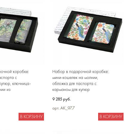
очной коробке:
Набор в подарочной коробке:
аспорта с
мини-кошелек на молнии,
купюр, ключница-
обложка для паспорта с
нии из
карманом для купюр
ожи
9 285 руб.
арт. AK_97.7
В КОРЗИНУ
В КОРЗИНУ