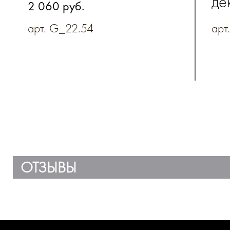
де
из натуральной кожи
2 060 руб.
от
арт. G_22.54
арт
на
ОТЗЫВЫ